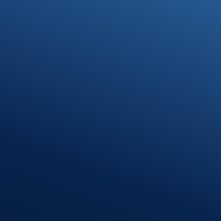
Kontakt
07371 9328-0
info@stb-schmidt.de
Termin vereinbaren
Standort Munderkingen
Klosterhof 1
89597 Munderkingen
Öffnungszeiten
Montag – Donnerstag
08:00 – 12:00 Uhr
13:00 – 16:30 Uhr
Freitag