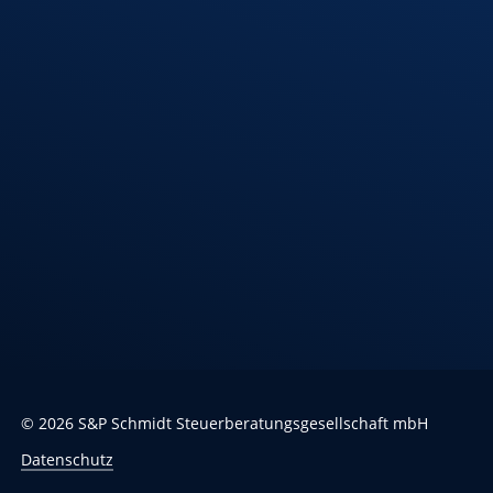
08:00 – 12:00 Uhr
Standort
Riedlingen
Hindenburgstr. 40
88499 Riedlingen
Öffnungszeiten
Montag – Donnerstag
7:30 – 12:00 Uhr
13:00 – 17:00 Uhr
Freitag
7:30 – 13:00 Uhr
©
2026
S&P Schmidt Steuerberatungsgesellschaft mbH
Datenschutz