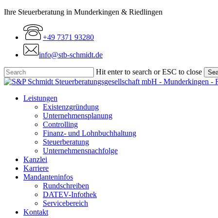
Skip
Ihre Steuerberatung in Munderkingen & Riedlingen
to
main
+49 7371 93280
content
info@stb-schmidt.de
Hit enter to search or ESC to close
Sea
Close
Search
Menu
Leistungen
Existenzgründung
Unternehmensplanung
Controlling
Finanz- und Lohnbuchhaltung
Steuerberatung
Unternehmensnachfolge
Kanzlei
Karriere
Mandanteninfos
Rundschreiben
DATEV-Infothek
Servicebereich
Kontakt