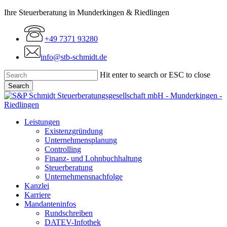
Skip
Ihre Steuerberatung in Munderkingen & Riedlingen
to
main
+49 7371 93280
content
info@stb-schmidt.de
Hit enter to search or ESC to close
Search
Close
Search
Menu
Leistungen
Existenzgründung
Unternehmensplanung
Controlling
Finanz- und Lohnbuchhaltung
Steuerberatung
Unternehmensnachfolge
Kanzlei
Karriere
Mandanteninfos
Rundschreiben
DATEV-Infothek