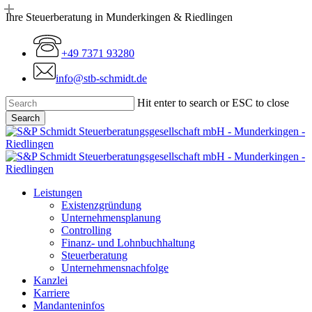
Skip
Ihre Steuerberatung in Munderkingen & Riedlingen
to
main
+49 7371 93280
content
info@stb-schmidt.de
Hit enter to search or ESC to close
Search
Close
Search
Menu
Leistungen
Existenzgründung
Unternehmensplanung
Controlling
Finanz- und Lohnbuchhaltung
Steuerberatung
Unternehmensnachfolge
Kanzlei
Karriere
Mandanteninfos