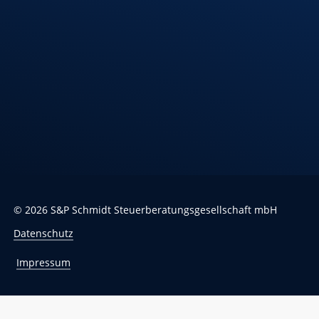
Riedlingen
Hindenburgstr. 40
88499 Riedlingen
Öffnungszeiten
Montag – Donnerstag
7:30 – 12:00 Uhr
13:00 – 17:00 Uhr
Freitag
7:30 – 13:00 Uhr
©
2026
S&P Schmidt Steuerberatungsgesellschaft mbH
Datenschutz
Impressum