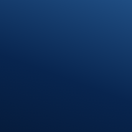
info@stb-schmidt.de
Termin vereinbaren
Standort Munderkingen
Klosterhof 1
89597 Munderkingen
Öffnungszeiten
Montag – Donnerstag
08:00 – 12:00 Uhr
13:00 – 16:30 Uhr
Freitag
08:00 – 12:00 Uhr
Standort