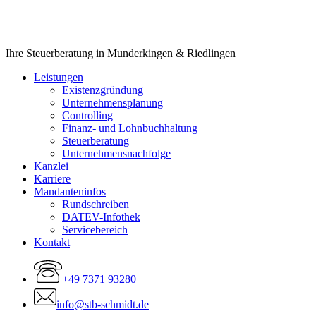
Close
Ihre Steuerberatung in Munderkingen & Riedlingen
Menu
Leistungen
Existenzgründung
Unternehmensplanung
Controlling
Finanz- und Lohnbuchhaltung
Steuerberatung
Unternehmensnachfolge
Kanzlei
Karriere
Mandanteninfos
Rundschreiben
DATEV-Infothek
Servicebereich
Kontakt
+49 7371 93280
info@stb-schmidt.de