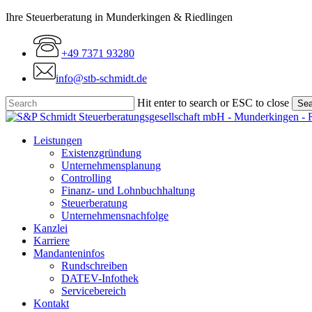
Skip
Ihre Steuerberatung in Munderkingen & Riedlingen
to
main
+49 7371 93280
content
info@stb-schmidt.de
Hit enter to search or ESC to close
Sea
Close
Search
Menu
Leistungen
Existenzgründung
Unternehmensplanung
Controlling
Finanz- und Lohnbuchhaltung
Steuerberatung
Unternehmensnachfolge
Kanzlei
Karriere
Mandanteninfos
Rundschreiben
DATEV-Infothek
Servicebereich
Kontakt