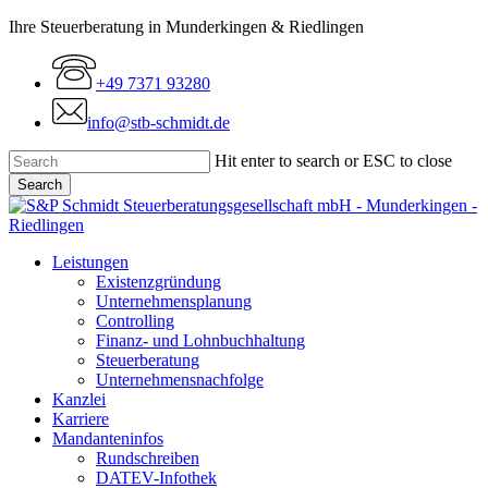
Skip
Ihre Steuerberatung in Munderkingen & Riedlingen
to
main
+49 7371 93280
content
info@stb-schmidt.de
Hit enter to search or ESC to close
Search
Close
Search
Menu
Leistungen
Existenzgründung
Unternehmensplanung
Controlling
Finanz- und Lohnbuchhaltung
Steuerberatung
Unternehmensnachfolge
Kanzlei
Karriere
Mandanteninfos
Rundschreiben
DATEV-Infothek