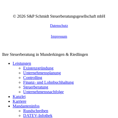
©
2026
S&P Schmidt Steuerberatungsgesellschaft mbH
Datenschutz
Impressum
Close
Ihre Steuerberatung in Munderkingen & Riedlingen
Menu
Leistungen
Existenzgründung
Unternehmensplanung
Controlling
Finanz- und Lohnbuchhaltung
Steuerberatung
Unternehmensnachfolge
Kanzlei
Karriere
Mandanteninfos
Rundschreiben
DATEV-Infothek