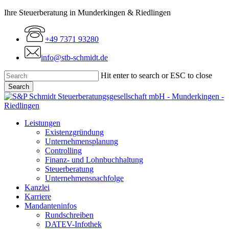
Skip
Ihre Steuerberatung in Munderkingen & Riedlingen
to
main
+49 7371 93280
content
info@stb-schmidt.de
Hit enter to search or ESC to close
Search
Close
Search
Menu
Leistungen
Existenzgründung
Unternehmensplanung
Controlling
Finanz- und Lohnbuchhaltung
Steuerberatung
Unternehmensnachfolge
Kanzlei
Karriere
Mandanteninfos
Rundschreiben
DATEV-Infothek