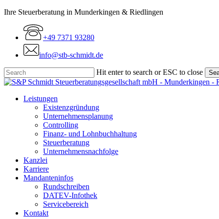
Skip
Ihre Steuerberatung in Munderkingen & Riedlingen
to
main
+49 7371 93280
content
info@stb-schmidt.de
Hit enter to search or ESC to close
Sea
Close
Search
Menu
Leistungen
Existenzgründung
Unternehmensplanung
Controlling
Finanz- und Lohnbuchhaltung
Steuerberatung
Unternehmensnachfolge
Kanzlei
Karriere
Mandanteninfos
Rundschreiben
DATEV-Infothek
Servicebereich
Kontakt