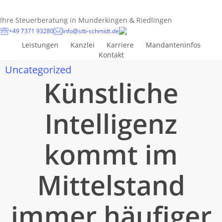
Skip
to
Ihre Steuerberatung in Munderkingen & Riedlingen
main
+49 7371 93280
info@stb-schmidt.de
content
Leistungen
Kanzlei
Karriere
Mandanteninfos
Kontakt
Uncategorized
Künstliche
Intelligenz
kommt im
Mittelstand
immer häufiger