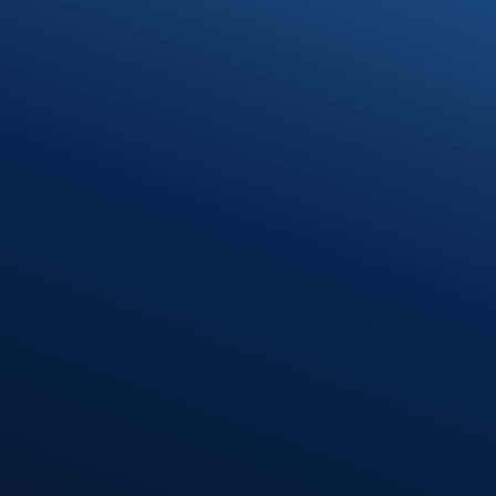
Termin vereinbaren
Standort Munderkingen
Klosterhof 1
89597 Munderkingen
Öffnungszeiten
Montag – Donnerstag
08:00 – 12:00 Uhr
13:00 – 16:30 Uhr
Freitag
08:00 – 12:00 Uhr
Standort
Riedlingen
Hindenburgstr. 40