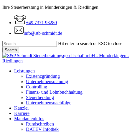
Skip
Ihre Steuerberatung in Munderkingen & Riedlingen
to
main
+49 7371 93280
content
info@stb-schmidt.de
Hit enter to search or ESC to close
Search
Close
Search
Menu
Leistungen
Existenzgründung
Unternehmensplanung
Controlling
Finanz- und Lohnbuchhaltung
Steuerberatung
Unternehmensnachfolge
Kanzlei
Karriere
Mandanteninfos
Rundschreiben
DATEV-Infothek