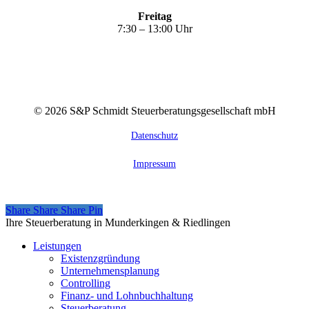
Freitag
7:30 – 13:00 Uhr
©
2026
S&P Schmidt Steuerberatungsgesellschaft mbH
Datenschutz
Impressum
Share
Share
Share
Share
Pin
Close
Ihre Steuerberatung in Munderkingen & Riedlingen
Menu
Leistungen
Existenzgründung
Unternehmensplanung
Controlling
Finanz- und Lohnbuchhaltung
Steuerberatung