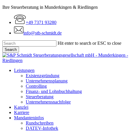
Skip
Ihre Steuerberatung in Munderkingen & Riedlingen
to
main
+49 7371 93280
content
info@stb-schmidt.de
Hit enter to search or ESC to close
Search
Close
Search
Menu
Leistungen
Existenzgründung
Unternehmensplanung
Controlling
Finanz- und Lohnbuchhaltung
Steuerberatung
Unternehmensnachfolge
Kanzlei
Karriere
Mandanteninfos
Rundschreiben
DATEV-Infothek