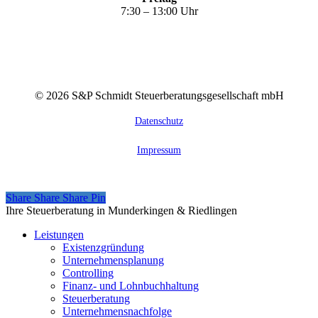
7:30 – 13:00 Uhr
©
2026
S&P Schmidt Steuerberatungsgesellschaft mbH
Datenschutz
Impressum
Share
Share
Share
Share
Pin
Close
Ihre Steuerberatung in Munderkingen & Riedlingen
Menu
Leistungen
Existenzgründung
Unternehmensplanung
Controlling
Finanz- und Lohnbuchhaltung
Steuerberatung
Unternehmensnachfolge