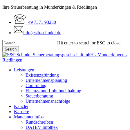
Skip
Ihre Steuerberatung in Munderkingen & Riedlingen
to
main
+49 7371 93280
content
info@stb-schmidt.de
Hit enter to search or ESC to close
Search
Close
Search
Menu
Leistungen
Existenzgründung
Unternehmensplanung
Controlling
Finanz- und Lohnbuchhaltung
Steuerberatung
Unternehmensnachfolge
Kanzlei
Karriere
Mandanteninfos
Rundschreiben
DATEV-Infothek