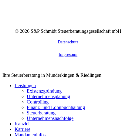
©
2026
S&P Schmidt Steuerberatungsgesellschaft mbH
Datenschutz
Impressum
Close
Ihre Steuerberatung in Munderkingen & Riedlingen
Menu
Leistungen
Existenzgründung
Unternehmensplanung
Controlling
Finanz- und Lohnbuchhaltung
Steuerberatung
Unternehmensnachfolge
Kanzlei
Karriere
Mandanteninfos