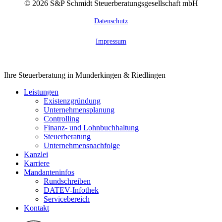
©
2026
S&P Schmidt Steuerberatungsgesellschaft mbH
Datenschutz
Impressum
Close
Ihre Steuerberatung in Munderkingen & Riedlingen
Menu
Leistungen
Existenzgründung
Unternehmensplanung
Controlling
Finanz- und Lohnbuchhaltung
Steuerberatung
Unternehmensnachfolge
Kanzlei
Karriere
Mandanteninfos
Rundschreiben
DATEV-Infothek
Servicebereich
Kontakt