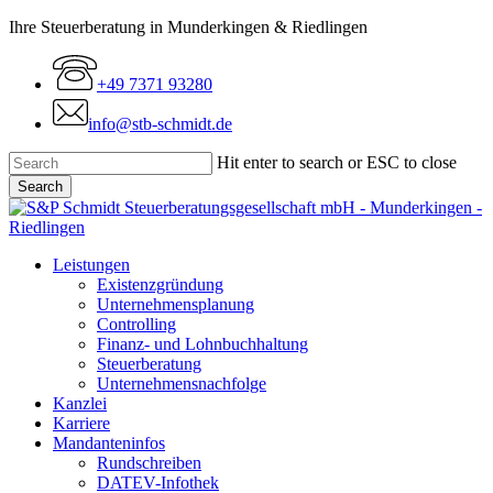
Skip
Ihre Steuerberatung in Munderkingen & Riedlingen
to
main
+49 7371 93280
content
info@stb-schmidt.de
Hit enter to search or ESC to close
Search
Close
Search
Menu
Leistungen
Existenzgründung
Unternehmensplanung
Controlling
Finanz- und Lohnbuchhaltung
Steuerberatung
Unternehmensnachfolge
Kanzlei
Karriere
Mandanteninfos
Rundschreiben
DATEV-Infothek