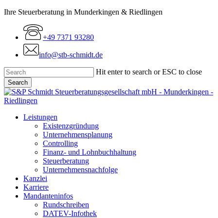
Skip
Ihre Steuerberatung in Munderkingen & Riedlingen
to
main
+49 7371 93280
content
info@stb-schmidt.de
Hit enter to search or ESC to close
Search
Close
Search
Menu
Leistungen
Existenzgründung
Unternehmensplanung
Controlling
Finanz- und Lohnbuchhaltung
Steuerberatung
Unternehmensnachfolge
Kanzlei
Karriere
Mandanteninfos
Rundschreiben
DATEV-Infothek