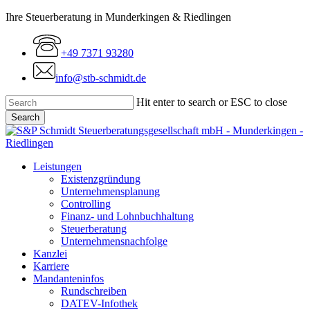
Skip
Ihre Steuerberatung in Munderkingen & Riedlingen
to
main
+49 7371 93280
content
info@stb-schmidt.de
Hit enter to search or ESC to close
Search
Close
Search
Menu
Leistungen
Existenzgründung
Unternehmensplanung
Controlling
Finanz- und Lohnbuchhaltung
Steuerberatung
Unternehmensnachfolge
Kanzlei
Karriere
Mandanteninfos
Rundschreiben
DATEV-Infothek