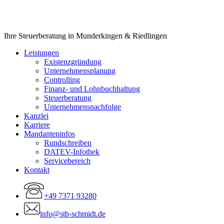
Close
Ihre Steuerberatung in Munderkingen & Riedlingen
Menu
Leistungen
Existenzgründung
Unternehmensplanung
Controlling
Finanz- und Lohnbuchhaltung
Steuerberatung
Unternehmensnachfolge
Kanzlei
Karriere
Mandanteninfos
Rundschreiben
DATEV-Infothek
Servicebereich
Kontakt
+49 7371 93280
info@stb-schmidt.de