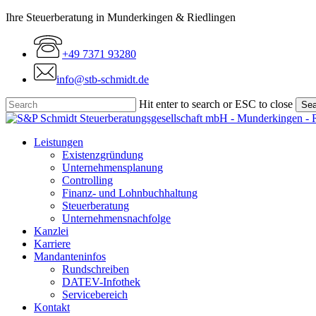
Skip
Ihre Steuerberatung in Munderkingen & Riedlingen
to
main
+49 7371 93280
content
info@stb-schmidt.de
Hit enter to search or ESC to close
Sea
Close
Search
Menu
Leistungen
Existenzgründung
Unternehmensplanung
Controlling
Finanz- und Lohnbuchhaltung
Steuerberatung
Unternehmensnachfolge
Kanzlei
Karriere
Mandanteninfos
Rundschreiben
DATEV-Infothek
Servicebereich
Kontakt