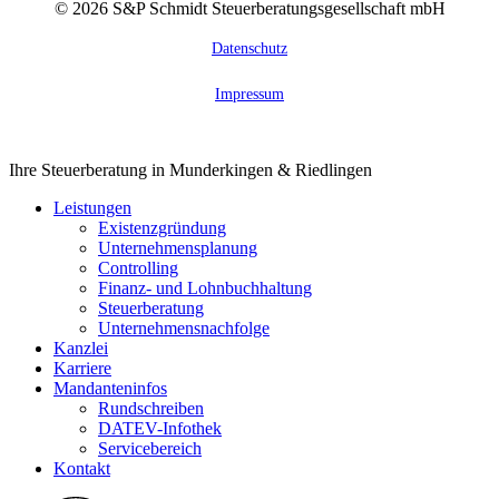
©
2026
S&P Schmidt Steuerberatungsgesellschaft mbH
Datenschutz
Impressum
Close
Ihre Steuerberatung in Munderkingen & Riedlingen
Menu
Leistungen
Existenzgründung
Unternehmensplanung
Controlling
Finanz- und Lohnbuchhaltung
Steuerberatung
Unternehmensnachfolge
Kanzlei
Karriere
Mandanteninfos
Rundschreiben
DATEV-Infothek
Servicebereich
Kontakt