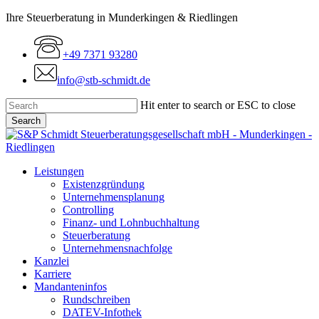
Skip
Ihre Steuerberatung in Munderkingen & Riedlingen
to
main
+49 7371 93280
content
info@stb-schmidt.de
Hit enter to search or ESC to close
Search
Close
Search
Menu
Leistungen
Existenzgründung
Unternehmensplanung
Controlling
Finanz- und Lohnbuchhaltung
Steuerberatung
Unternehmensnachfolge
Kanzlei
Karriere
Mandanteninfos
Rundschreiben
DATEV-Infothek