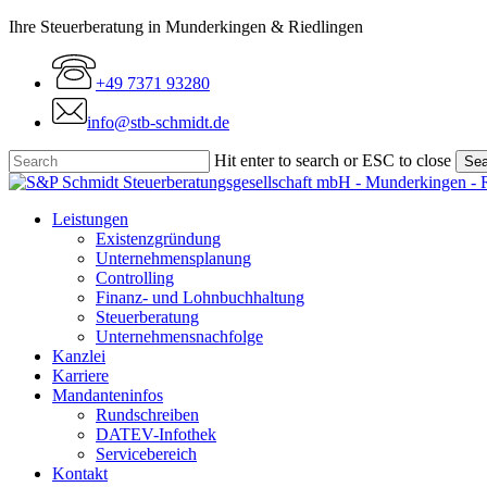
Skip
Ihre Steuerberatung in Munderkingen & Riedlingen
to
main
+49 7371 93280
content
info@stb-schmidt.de
Hit enter to search or ESC to close
Sea
Close
Search
Menu
Leistungen
Existenzgründung
Unternehmensplanung
Controlling
Finanz- und Lohnbuchhaltung
Steuerberatung
Unternehmensnachfolge
Kanzlei
Karriere
Mandanteninfos
Rundschreiben
DATEV-Infothek
Servicebereich
Kontakt