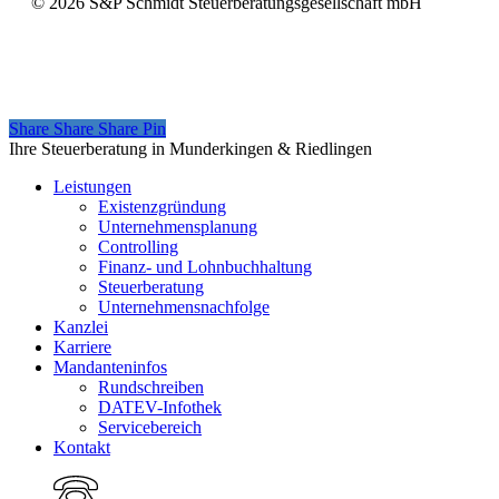
©
2026
S&P Schmidt Steuerberatungsgesellschaft mbH
Share
Share
Share
Share
Pin
Close
Ihre Steuerberatung in Munderkingen & Riedlingen
Menu
Leistungen
Existenzgründung
Unternehmensplanung
Controlling
Finanz- und Lohnbuchhaltung
Steuerberatung
Unternehmensnachfolge
Kanzlei
Karriere
Mandanteninfos
Rundschreiben
DATEV-Infothek
Servicebereich
Kontakt