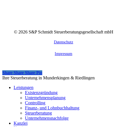
©
2026
S&P Schmidt Steuerberatungsgesellschaft mbH
Datenschutz
Impressum
Share
Share
Share
Share
Pin
Close
Ihre Steuerberatung in Munderkingen & Riedlingen
Menu
Leistungen
Existenzgründung
Unternehmensplanung
Controlling
Finanz- und Lohnbuchhaltung
Steuerberatung
Unternehmensnachfolge
Kanzlei