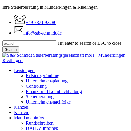
Skip
Ihre Steuerberatung in Munderkingen & Riedlingen
to
main
+49 7371 93280
content
info@stb-schmidt.de
Hit enter to search or ESC to close
Search
Close
Search
Menu
Leistungen
Existenzgründung
Unternehmensplanung
Controlling
Finanz- und Lohnbuchhaltung
Steuerberatung
Unternehmensnachfolge
Kanzlei
Karriere
Mandanteninfos
Rundschreiben
DATEV-Infothek