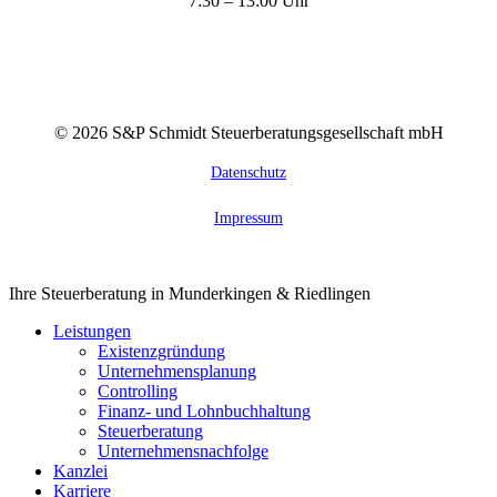
7:30 – 13:00 Uhr
©
2026
S&P Schmidt Steuerberatungsgesellschaft mbH
Datenschutz
Impressum
Close
Ihre Steuerberatung in Munderkingen & Riedlingen
Menu
Leistungen
Existenzgründung
Unternehmensplanung
Controlling
Finanz- und Lohnbuchhaltung
Steuerberatung
Unternehmensnachfolge
Kanzlei
Karriere