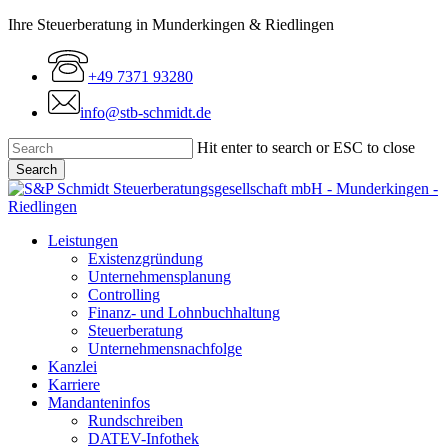
Skip
Ihre Steuerberatung in Munderkingen & Riedlingen
to
main
+49 7371 93280
content
info@stb-schmidt.de
Hit enter to search or ESC to close
Search
Close
Search
Menu
Leistungen
Existenzgründung
Unternehmensplanung
Controlling
Finanz- und Lohnbuchhaltung
Steuerberatung
Unternehmensnachfolge
Kanzlei
Karriere
Mandanteninfos
Rundschreiben
DATEV-Infothek