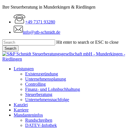
Skip
Ihre Steuerberatung in Munderkingen & Riedlingen
to
main
+49 7371 93280
content
info@stb-schmidt.de
Hit enter to search or ESC to close
Search
Close
Search
Menu
Leistungen
Existenzgründung
Unternehmensplanung
Controlling
Finanz- und Lohnbuchhaltung
Steuerberatung
Unternehmensnachfolge
Kanzlei
Karriere
Mandanteninfos
Rundschreiben
DATEV-Infothek