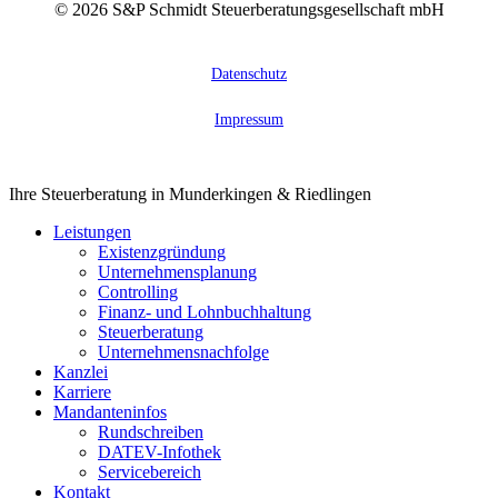
©
2026
S&P Schmidt Steuerberatungsgesellschaft mbH
Datenschutz
Impressum
Close
Ihre Steuerberatung in Munderkingen & Riedlingen
Menu
Leistungen
Existenzgründung
Unternehmensplanung
Controlling
Finanz- und Lohnbuchhaltung
Steuerberatung
Unternehmensnachfolge
Kanzlei
Karriere
Mandanteninfos
Rundschreiben
DATEV-Infothek
Servicebereich
Kontakt