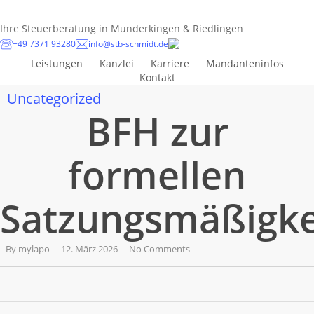
Skip
to
Ihre Steuerberatung in Munderkingen & Riedlingen
main
+49 7371 93280
info@stb-schmidt.de
content
Leistungen
Kanzlei
Karriere
Mandanteninfos
Kontakt
Uncategorized
BFH zur
formellen
Satzungsmäßigke
By
mylapo
12. März 2026
No Comments