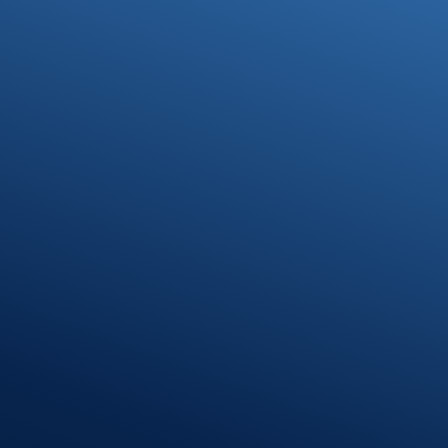
Unsere Lösungen
Kontakt
07371 9328-0
info@stb-schmidt.de
Termin vereinbaren
Standort Munderkingen
Klosterhof 1
89597 Munderkingen
Öffnungszeiten
Montag – Donnerstag
08:00 – 12:00 Uhr