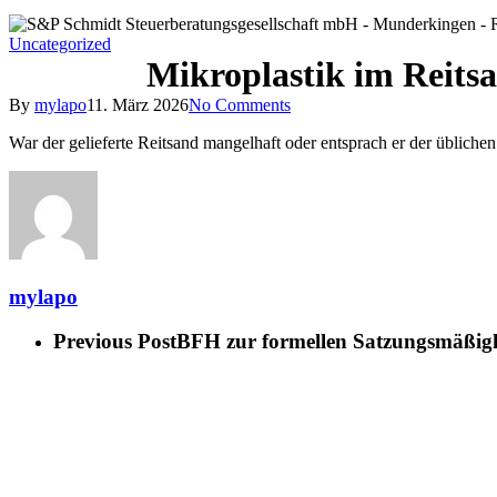
Uncategorized
Mikroplastik im Reits
By
mylapo
11. März 2026
No Comments
War der gelieferte Reitsand mangelhaft oder entsprach er der üblic
mylapo
Previous Post
BFH zur formellen Satzungsmäßigk