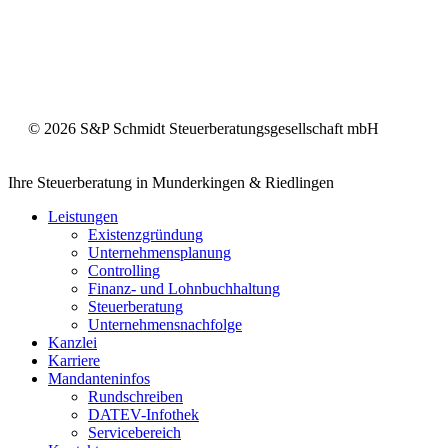
©
2026
S&P Schmidt Steuerberatungsgesellschaft mbH
Close
Ihre Steuerberatung in Munderkingen & Riedlingen
Menu
Leistungen
Existenzgründung
Unternehmensplanung
Controlling
Finanz- und Lohnbuchhaltung
Steuerberatung
Unternehmensnachfolge
Kanzlei
Karriere
Mandanteninfos
Rundschreiben
DATEV-Infothek
Servicebereich