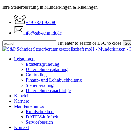
Skip
Ihre Steuerberatung in Munderkingen & Riedlingen
to
main
+49 7371 93280
content
info@stb-schmidt.de
Hit enter to search or ESC to close
Sea
Close
Search
Menu
Leistungen
Existenzgründung
Unternehmensplanung
Controlling
Finanz- und Lohnbuchhaltung
Steuerberatung
Unternehmensnachfolge
Kanzlei
Karriere
Mandanteninfos
Rundschreiben
DATEV-Infothek
Servicebereich
Kontakt