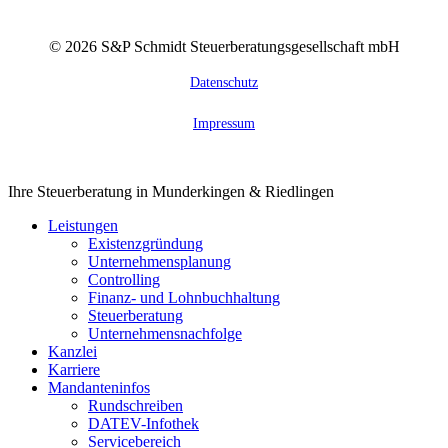
©
2026
S&P Schmidt Steuerberatungsgesellschaft mbH
Datenschutz
Impressum
Close
Ihre Steuerberatung in Munderkingen & Riedlingen
Menu
Leistungen
Existenzgründung
Unternehmensplanung
Controlling
Finanz- und Lohnbuchhaltung
Steuerberatung
Unternehmensnachfolge
Kanzlei
Karriere
Mandanteninfos
Rundschreiben
DATEV-Infothek
Servicebereich