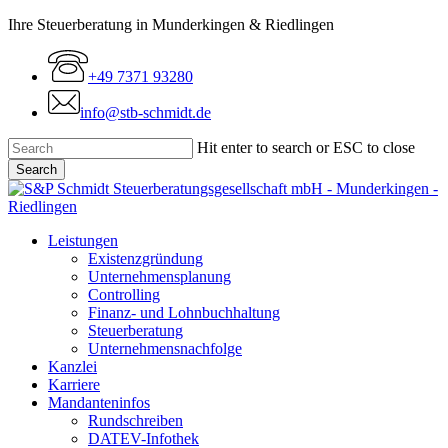
Skip
Ihre Steuerberatung in Munderkingen & Riedlingen
to
main
+49 7371 93280
content
info@stb-schmidt.de
Hit enter to search or ESC to close
Search
Close
Search
Menu
Leistungen
Existenzgründung
Unternehmensplanung
Controlling
Finanz- und Lohnbuchhaltung
Steuerberatung
Unternehmensnachfolge
Kanzlei
Karriere
Mandanteninfos
Rundschreiben
DATEV-Infothek