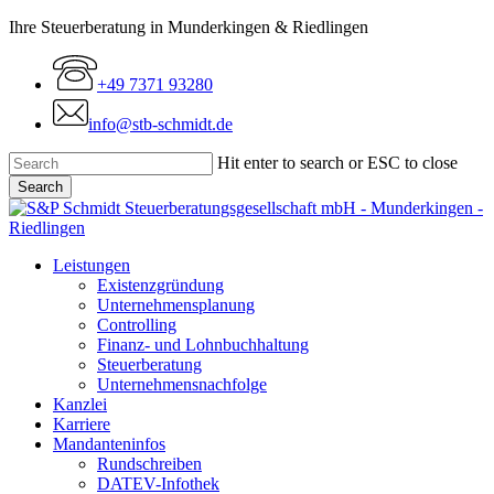
Skip
Ihre Steuerberatung in Munderkingen & Riedlingen
to
main
+49 7371 93280
content
info@stb-schmidt.de
Hit enter to search or ESC to close
Search
Close
Search
Menu
Leistungen
Existenzgründung
Unternehmensplanung
Controlling
Finanz- und Lohnbuchhaltung
Steuerberatung
Unternehmensnachfolge
Kanzlei
Karriere
Mandanteninfos
Rundschreiben
DATEV-Infothek