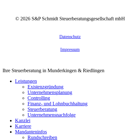
©
2026
S&P Schmidt Steuerberatungsgesellschaft mbH
Datenschutz
Impressum
Close
Ihre Steuerberatung in Munderkingen & Riedlingen
Menu
Leistungen
Existenzgründung
Unternehmensplanung
Controlling
Finanz- und Lohnbuchhaltung
Steuerberatung
Unternehmensnachfolge
Kanzlei
Karriere
Mandanteninfos
Rundschreiben