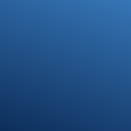
Ihre Steuerfragen -
Unsere Lösungen
Kontakt
07371 9328-0
info@stb-schmidt.de
Termin vereinbaren
Standort Munderkingen