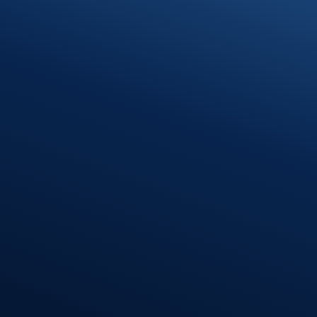
Klosterhof 1
89597 Munderkingen
Öffnungszeiten
Montag – Donnerstag
08:00 – 12:00 Uhr
13:00 – 16:30 Uhr
Freitag
08:00 – 12:00 Uhr
Standort
Riedlingen
Hindenburgstr. 40
88499 Riedlingen
Öffnungszeiten