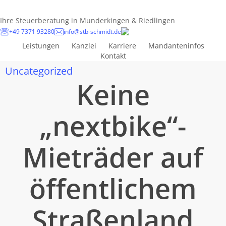
Skip
to
Ihre Steuerberatung in Munderkingen & Riedlingen
main
+49 7371 93280
info@stb-schmidt.de
content
Leistungen
Kanzlei
Karriere
Mandanteninfos
Kontakt
Uncategorized
Keine
„nextbike“-
Mieträder auf
öffentlichem
Straßenland