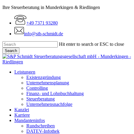
Skip
Ihre Steuerberatung in Munderkingen & Riedlingen
to
main
+49 7371 93280
content
info@stb-schmidt.de
Hit enter to search or ESC to close
Search
Close
Search
Menu
Leistungen
Existenzgründung
Unternehmensplanung
Controlling
Finanz- und Lohnbuchhaltung
Steuerberatung
Unternehmensnachfolge
Kanzlei
Karriere
Mandanteninfos
Rundschreiben
DATEV-Infothek