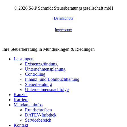
©
2026
S&P Schmidt Steuerberatungsgesellschaft mbH
Datenschutz
Impressum
Close
Ihre Steuerberatung in Munderkingen & Riedlingen
Menu
Leistungen
Existenzgründung
Unternehmensplanung
Controlling
Finanz- und Lohnbuchhaltung
Steuerberatung
Unternehmensnachfolge
Kanzlei
Karriere
Mandanteninfos
Rundschreiben
DATEV-Infothek
Servicebereich
Kontakt