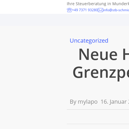
Skip
Ihre Steuerberatung in Munder
+49 7371 93280
info@stb-schmid
to
main
content
Uncategorized
Neue H
Grenzpe
By
mylapo
16. Januar