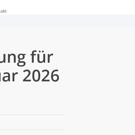
takt
ung für
uar 2026