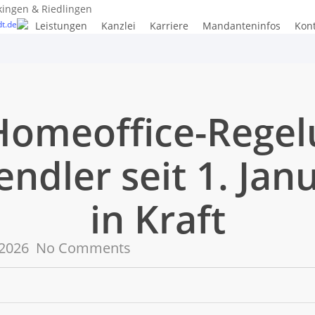
kingen & Riedlingen
t.de
Leistungen
Kanzlei
Karriere
Mandanteninfos
Kon
omeoffice-Regel
ndler seit 1. Jan
in Kraft
 2026
No Comments