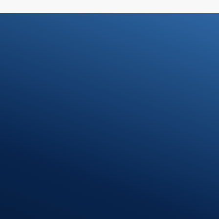
Standort
Munderkingen
agen -
Klosterhof 1
89597 Munderkingen
ngen
Öffnungszeiten
Montag – Donnerstag
08:00 – 12:00 Uhr
13:00 – 16:30 Uhr