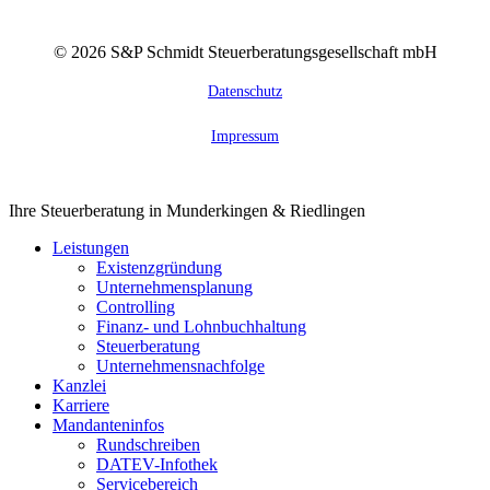
©
2026
S&P Schmidt Steuerberatungsgesellschaft mbH
Datenschutz
Impressum
Close
Ihre Steuerberatung in Munderkingen & Riedlingen
Menu
Leistungen
Existenzgründung
Unternehmensplanung
Controlling
Finanz- und Lohnbuchhaltung
Steuerberatung
Unternehmensnachfolge
Kanzlei
Karriere
Mandanteninfos
Rundschreiben
DATEV-Infothek
Servicebereich