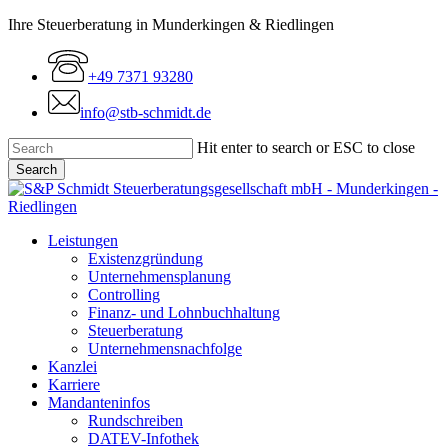
Skip
Ihre Steuerberatung in Munderkingen & Riedlingen
to
main
+49 7371 93280
content
info@stb-schmidt.de
Hit enter to search or ESC to close
Search
Close
Search
Menu
Leistungen
Existenzgründung
Unternehmensplanung
Controlling
Finanz- und Lohnbuchhaltung
Steuerberatung
Unternehmensnachfolge
Kanzlei
Karriere
Mandanteninfos
Rundschreiben
DATEV-Infothek