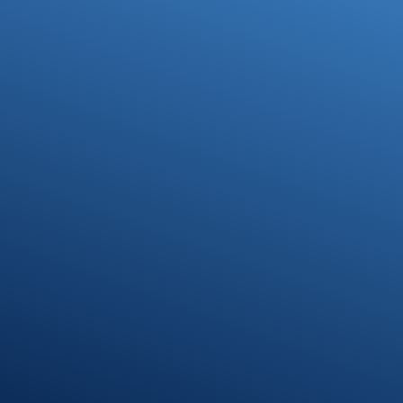
Ihre Steuerfragen -
Unsere Lösungen
Kontakt
07371 9328-0
info@stb-schmidt.de
Termin vereinbaren
Standort Munderkingen