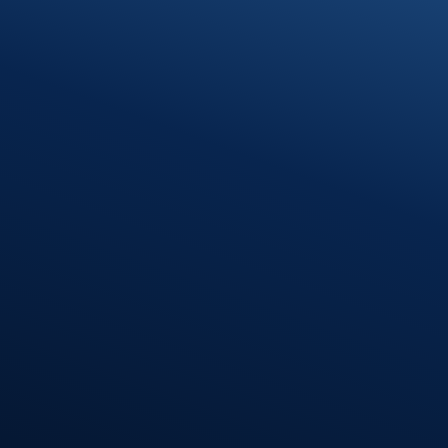
Klosterhof 1
89597 Munderkingen
Öffnungszeiten
Montag – Donnerstag
08:00 – 12:00 Uhr
13:00 – 16:30 Uhr
Freitag
08:00 – 12:00 Uhr
Standort
Riedlingen
Hindenburgstr. 40
88499 Riedlingen
Öffnungszeiten