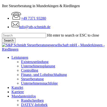
Skip
Ihre Steuerberatung in Munderkingen & Riedlingen
to
main
+49 7371 93280
content
info@stb-schmidt.de
Hit enter to search or ESC to close
Search
Close
Search
Menu
Leistungen
Existenzgründung
Unternehmensplanung
Controlling
Finanz- und Lohnbuchhaltung
Steuerberatung
Unternehmensnachfolge
Kanzlei
Karriere
Mandanteninfos
Rundschreiben
DATEV-Infothek