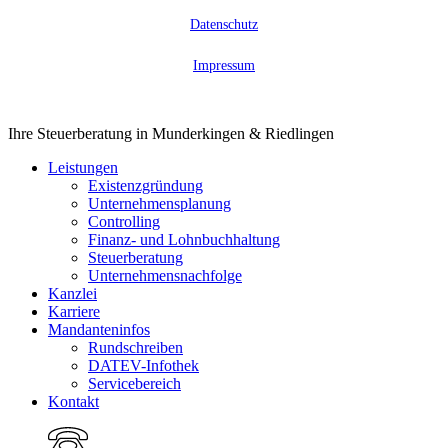
Datenschutz
Impressum
Close
Ihre Steuerberatung in Munderkingen & Riedlingen
Menu
Leistungen
Existenzgründung
Unternehmensplanung
Controlling
Finanz- und Lohnbuchhaltung
Steuerberatung
Unternehmensnachfolge
Kanzlei
Karriere
Mandanteninfos
Rundschreiben
DATEV-Infothek
Servicebereich
Kontakt