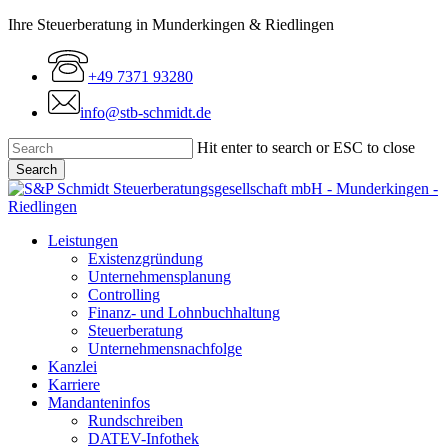
Skip
Ihre Steuerberatung in Munderkingen & Riedlingen
to
main
+49 7371 93280
content
info@stb-schmidt.de
Hit enter to search or ESC to close
Search
Close
Search
Menu
Leistungen
Existenzgründung
Unternehmensplanung
Controlling
Finanz- und Lohnbuchhaltung
Steuerberatung
Unternehmensnachfolge
Kanzlei
Karriere
Mandanteninfos
Rundschreiben
DATEV-Infothek