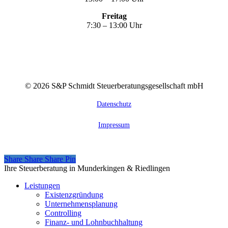
Freitag
7:30 – 13:00 Uhr
©
2026
S&P Schmidt Steuerberatungsgesellschaft mbH
Datenschutz
Impressum
Share
Share
Share
Share
Pin
Close
Ihre Steuerberatung in Munderkingen & Riedlingen
Menu
Leistungen
Existenzgründung
Unternehmensplanung
Controlling
Finanz- und Lohnbuchhaltung