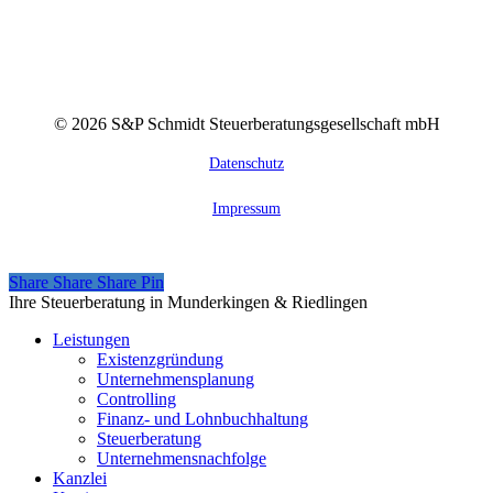
©
2026
S&P Schmidt Steuerberatungsgesellschaft mbH
Datenschutz
Impressum
Share
Share
Share
Share
Pin
Close
Ihre Steuerberatung in Munderkingen & Riedlingen
Menu
Leistungen
Existenzgründung
Unternehmensplanung
Controlling
Finanz- und Lohnbuchhaltung
Steuerberatung
Unternehmensnachfolge
Kanzlei