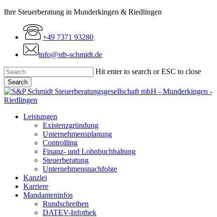
Skip
Ihre Steuerberatung in Munderkingen & Riedlingen
to
main
+49 7371 93280
content
info@stb-schmidt.de
Hit enter to search or ESC to close
Search
Close
Search
Menu
Leistungen
Existenzgründung
Unternehmensplanung
Controlling
Finanz- und Lohnbuchhaltung
Steuerberatung
Unternehmensnachfolge
Kanzlei
Karriere
Mandanteninfos
Rundschreiben
DATEV-Infothek