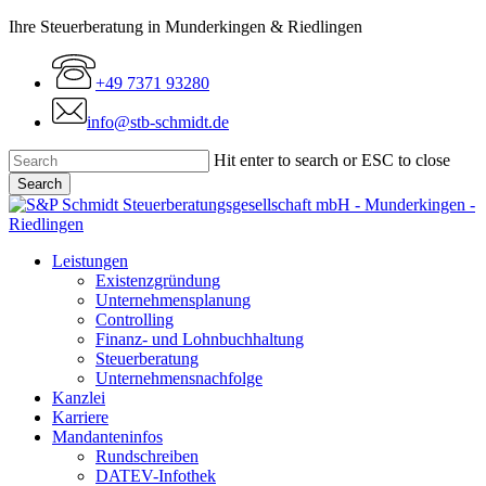
Skip
Ihre Steuerberatung in Munderkingen & Riedlingen
to
main
+49 7371 93280
content
info@stb-schmidt.de
Hit enter to search or ESC to close
Search
Close
Search
Menu
Leistungen
Existenzgründung
Unternehmensplanung
Controlling
Finanz- und Lohnbuchhaltung
Steuerberatung
Unternehmensnachfolge
Kanzlei
Karriere
Mandanteninfos
Rundschreiben
DATEV-Infothek