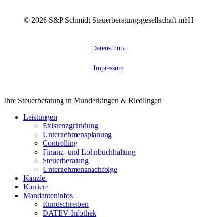
©
2026
S&P Schmidt Steuerberatungsgesellschaft mbH
Datenschutz
Impressum
Close
Ihre Steuerberatung in Munderkingen & Riedlingen
Menu
Leistungen
Existenzgründung
Unternehmensplanung
Controlling
Finanz- und Lohnbuchhaltung
Steuerberatung
Unternehmensnachfolge
Kanzlei
Karriere
Mandanteninfos
Rundschreiben
DATEV-Infothek