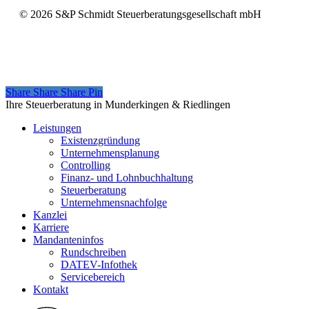
©
2026
S&P Schmidt Steuerberatungsgesellschaft mbH
Share
Share
Share
Share
Pin
Close
Ihre Steuerberatung in Munderkingen & Riedlingen
Menu
Leistungen
Existenzgründung
Unternehmensplanung
Controlling
Finanz- und Lohnbuchhaltung
Steuerberatung
Unternehmensnachfolge
Kanzlei
Karriere
Mandanteninfos
Rundschreiben
DATEV-Infothek
Servicebereich
Kontakt