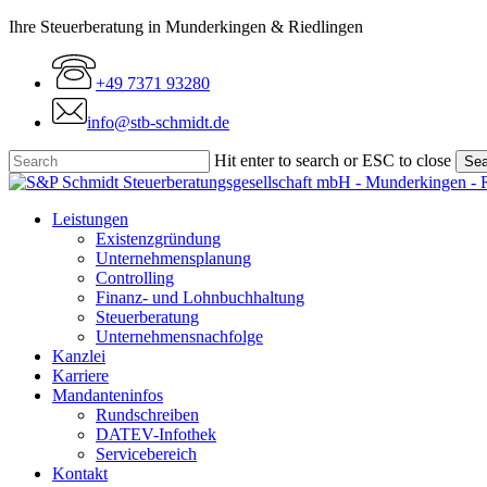
Skip
Ihre Steuerberatung in Munderkingen & Riedlingen
to
main
+49 7371 93280
content
info@stb-schmidt.de
Hit enter to search or ESC to close
Sea
Close
Search
Menu
Leistungen
Existenzgründung
Unternehmensplanung
Controlling
Finanz- und Lohnbuchhaltung
Steuerberatung
Unternehmensnachfolge
Kanzlei
Karriere
Mandanteninfos
Rundschreiben
DATEV-Infothek
Servicebereich
Kontakt