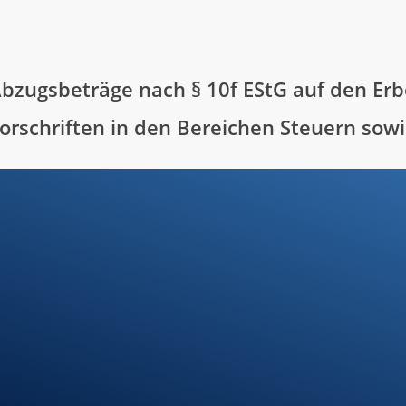
bzugsbeträge nach § 10f EStG auf den Er
orschriften in den Bereichen Steuern sow
Standort
Munderkingen
agen -
Klosterhof 1