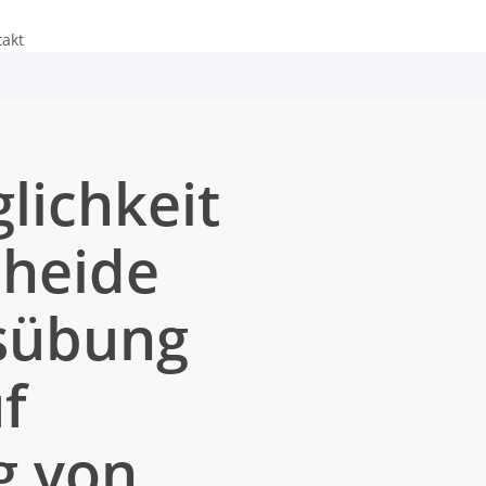
takt
lichkeit
cheide
usübung
f
g von