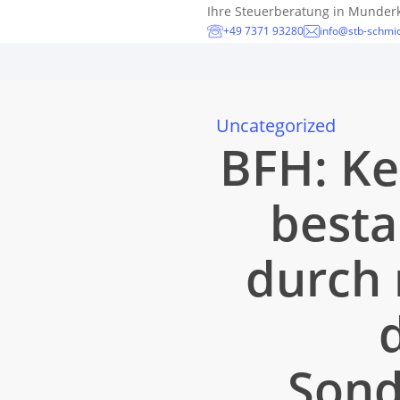
Skip
Ihre Steuerberatung in Munder
+49 7371 93280
info@stb-schmid
to
main
content
Uncategorized
BFH: Ke
besta
durch 
Sond