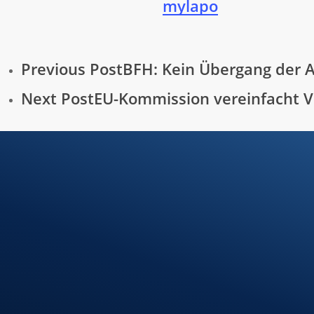
mylapo
Previous Post
BFH: Kein Übergang der A
Next Post
EU-Kommission vereinfacht V
Ihre Steuerfr