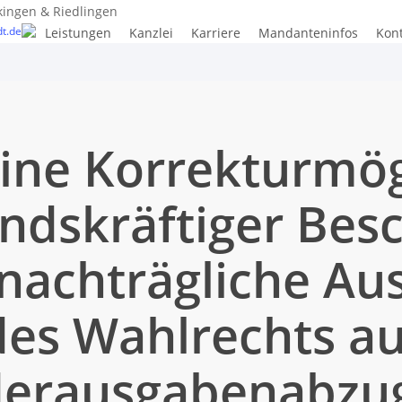
kingen & Riedlingen
t.de
Leistungen
Kanzlei
Karriere
Mandanteninfos
Kon
ine Korrekturmög
ndskräftiger Bes
nachträgliche A
des Wahlrechts au
erausgabenabzu