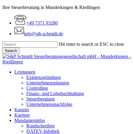
Skip
Ihre Steuerberatung in Munderkingen & Riedlingen
to
main
+49 7371 93280
content
info@stb-schmidt.de
Hit enter to search or ESC to close
Search
Close
Search
Menu
Leistungen
Existenzgründung
Unternehmensplanung
Controlling
Finanz- und Lohnbuchhaltung
Steuerberatung
Unternehmensnachfolge
Kanzlei
Karriere
Mandanteninfos
Rundschreiben
DATEV-Infothek