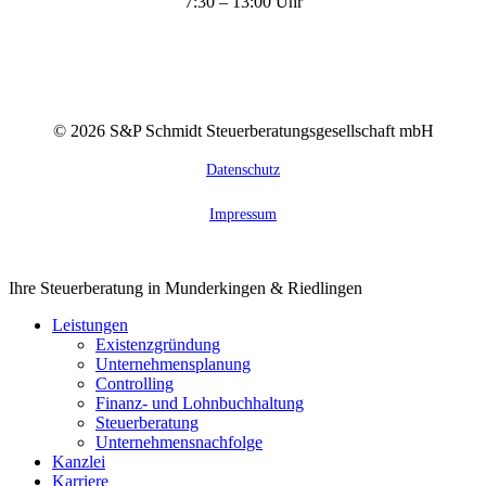
7:30 – 13:00 Uhr
©
2026
S&P Schmidt Steuerberatungsgesellschaft mbH
Datenschutz
Impressum
Close
Ihre Steuerberatung in Munderkingen & Riedlingen
Menu
Leistungen
Existenzgründung
Unternehmensplanung
Controlling
Finanz- und Lohnbuchhaltung
Steuerberatung
Unternehmensnachfolge
Kanzlei
Karriere