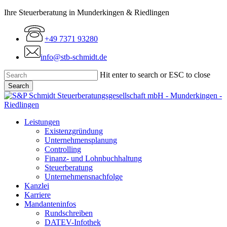
Skip
Ihre Steuerberatung in Munderkingen & Riedlingen
to
main
+49 7371 93280
content
info@stb-schmidt.de
Hit enter to search or ESC to close
Search
Close
Search
Menu
Leistungen
Existenzgründung
Unternehmensplanung
Controlling
Finanz- und Lohnbuchhaltung
Steuerberatung
Unternehmensnachfolge
Kanzlei
Karriere
Mandanteninfos
Rundschreiben
DATEV-Infothek