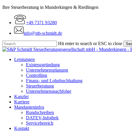
Skip
Ihre Steuerberatung in Munderkingen & Riedlingen
to
main
+49 7371 93280
content
info@stb-schmidt.de
Hit enter to search or ESC to close
Sea
Close
Search
Menu
Leistungen
Existenzgründung
Unternehmensplanung
Controlling
Finanz- und Lohnbuchhaltung
Steuerberatung
Unternehmensnachfolge
Kanzlei
Karriere
Mandanteninfos
Rundschreiben
DATEV-Infothek
Servicebereich
Kontakt