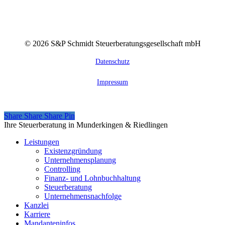
©
2026
S&P Schmidt Steuerberatungsgesellschaft mbH
Datenschutz
Impressum
Share
Share
Share
Share
Pin
Close
Ihre Steuerberatung in Munderkingen & Riedlingen
Menu
Leistungen
Existenzgründung
Unternehmensplanung
Controlling
Finanz- und Lohnbuchhaltung
Steuerberatung
Unternehmensnachfolge
Kanzlei
Karriere
Mandanteninfos