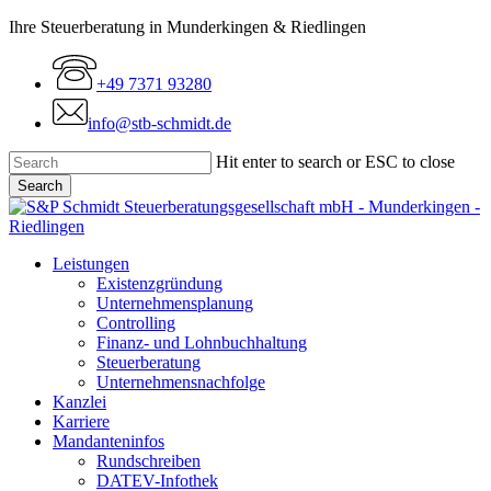
Skip
Ihre Steuerberatung in Munderkingen & Riedlingen
to
main
+49 7371 93280
content
info@stb-schmidt.de
Hit enter to search or ESC to close
Search
Close
Search
Menu
Leistungen
Existenzgründung
Unternehmensplanung
Controlling
Finanz- und Lohnbuchhaltung
Steuerberatung
Unternehmensnachfolge
Kanzlei
Karriere
Mandanteninfos
Rundschreiben
DATEV-Infothek