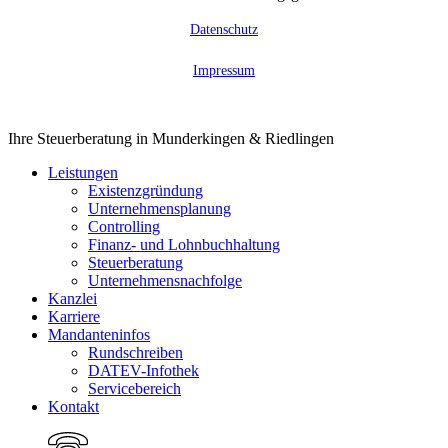
Datenschutz
Impressum
Close
Ihre Steuerberatung in Munderkingen & Riedlingen
Menu
Leistungen
Existenzgründung
Unternehmensplanung
Controlling
Finanz- und Lohnbuchhaltung
Steuerberatung
Unternehmensnachfolge
Kanzlei
Karriere
Mandanteninfos
Rundschreiben
DATEV-Infothek
Servicebereich
Kontakt