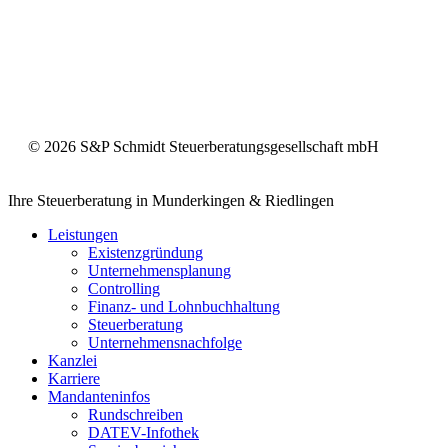
©
2026
S&P Schmidt Steuerberatungsgesellschaft mbH
Close
Ihre Steuerberatung in Munderkingen & Riedlingen
Menu
Leistungen
Existenzgründung
Unternehmensplanung
Controlling
Finanz- und Lohnbuchhaltung
Steuerberatung
Unternehmensnachfolge
Kanzlei
Karriere
Mandanteninfos
Rundschreiben
DATEV-Infothek