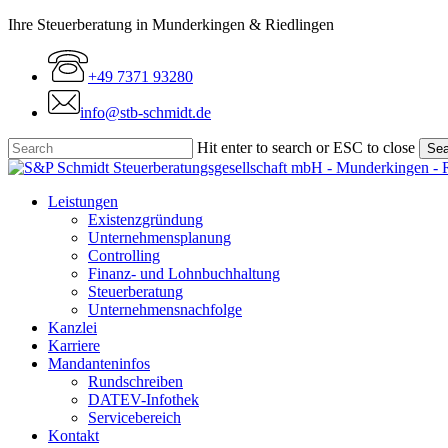
Skip
Ihre Steuerberatung in Munderkingen & Riedlingen
to
main
+49 7371 93280
content
info@stb-schmidt.de
Hit enter to search or ESC to close
Sea
Close
Search
Menu
Leistungen
Existenzgründung
Unternehmensplanung
Controlling
Finanz- und Lohnbuchhaltung
Steuerberatung
Unternehmensnachfolge
Kanzlei
Karriere
Mandanteninfos
Rundschreiben
DATEV-Infothek
Servicebereich
Kontakt