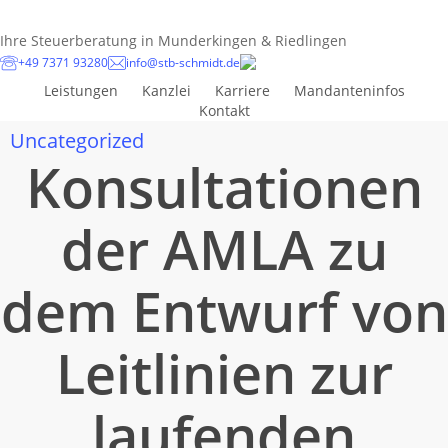
Skip
to
Ihre Steuerberatung in Munderkingen & Riedlingen
main
+49 7371 93280
info@stb-schmidt.de
content
Leistungen
Kanzlei
Karriere
Mandanteninfos
Kontakt
Uncategorized
Konsultationen
der AMLA zu
dem Entwurf von
Leitlinien zur
laufenden