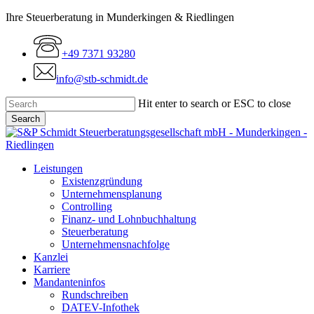
Skip
Ihre Steuerberatung in Munderkingen & Riedlingen
to
main
+49 7371 93280
content
info@stb-schmidt.de
Hit enter to search or ESC to close
Search
Close
Search
Menu
Leistungen
Existenzgründung
Unternehmensplanung
Controlling
Finanz- und Lohnbuchhaltung
Steuerberatung
Unternehmensnachfolge
Kanzlei
Karriere
Mandanteninfos
Rundschreiben
DATEV-Infothek