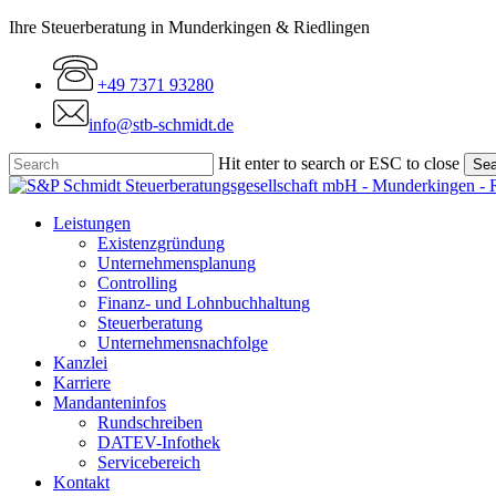
Skip
Ihre Steuerberatung in Munderkingen & Riedlingen
to
main
+49 7371 93280
content
info@stb-schmidt.de
Hit enter to search or ESC to close
Sea
Close
Search
Menu
Leistungen
Existenzgründung
Unternehmensplanung
Controlling
Finanz- und Lohnbuchhaltung
Steuerberatung
Unternehmensnachfolge
Kanzlei
Karriere
Mandanteninfos
Rundschreiben
DATEV-Infothek
Servicebereich
Kontakt