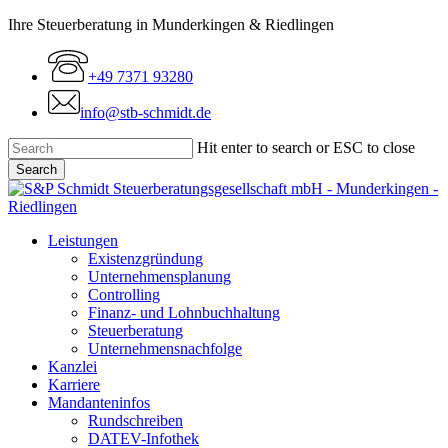
Skip
Ihre Steuerberatung in Munderkingen & Riedlingen
to
main
+49 7371 93280
content
info@stb-schmidt.de
Hit enter to search or ESC to close
Search
Close
Search
Menu
Leistungen
Existenzgründung
Unternehmensplanung
Controlling
Finanz- und Lohnbuchhaltung
Steuerberatung
Unternehmensnachfolge
Kanzlei
Karriere
Mandanteninfos
Rundschreiben
DATEV-Infothek