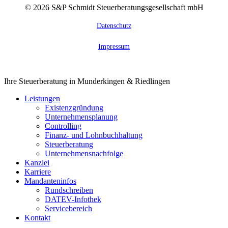
©
2026
S&P Schmidt Steuerberatungsgesellschaft mbH
Datenschutz
Impressum
Close
Ihre Steuerberatung in Munderkingen & Riedlingen
Menu
Leistungen
Existenzgründung
Unternehmensplanung
Controlling
Finanz- und Lohnbuchhaltung
Steuerberatung
Unternehmensnachfolge
Kanzlei
Karriere
Mandanteninfos
Rundschreiben
DATEV-Infothek
Servicebereich
Kontakt