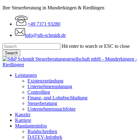
Skip
Ihre Steuerberatung in Munderkingen & Riedlingen
to
main
+49 7371 93280
content
info@stb-schmidt.de
Hit enter to search or ESC to close
Search
Close
Search
Menu
Leistungen
Existenzgründung
Unternehmensplanung
Controlling
Finanz- und Lohnbuchhaltung
Steuerberatung
Unternehmensnachfolge
Kanzlei
Karriere
Mandanteninfos
Rundschreiben
DATEV-Infothek