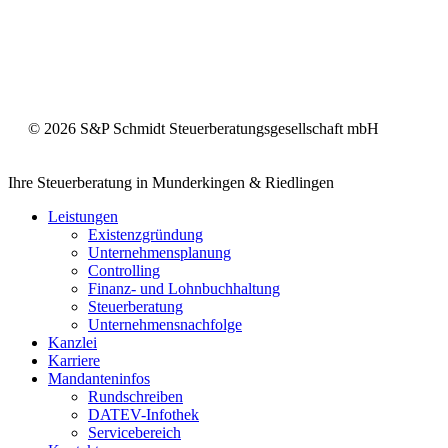
©
2026
S&P Schmidt Steuerberatungsgesellschaft mbH
Close
Ihre Steuerberatung in Munderkingen & Riedlingen
Menu
Leistungen
Existenzgründung
Unternehmensplanung
Controlling
Finanz- und Lohnbuchhaltung
Steuerberatung
Unternehmensnachfolge
Kanzlei
Karriere
Mandanteninfos
Rundschreiben
DATEV-Infothek
Servicebereich