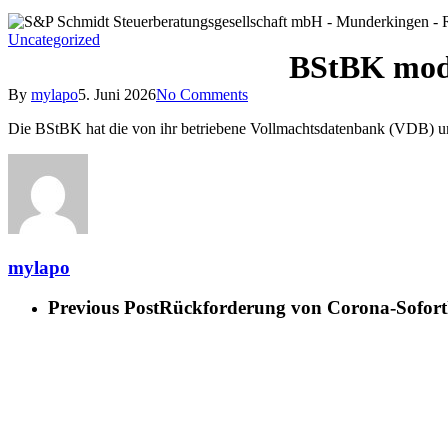
Uncategorized
BStBK mode
By
mylapo
5. Juni 2026
No Comments
Die BStBK hat die von ihr betriebene Vollmachtsdatenbank (VDB) umf
mylapo
Previous Post
Rückforderung von Corona-Soforth