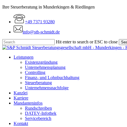
Skip
Ihre Steuerberatung in Munderkingen & Riedlingen
to
main
+49 7371 93280
content
info@stb-schmidt.de
Hit enter to search or ESC to close
Sea
Close
Search
Menu
Leistungen
Existenzgründung
Unternehmensplanung
Controlling
Finanz- und Lohnbuchhaltung
Steuerberatung
Unternehmensnachfolge
Kanzlei
Karriere
Mandanteninfos
Rundschreiben
DATEV-Infothek
Servicebereich
Kontakt