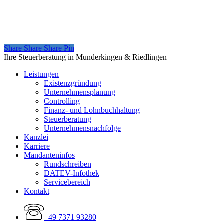
Share
Share
Share
Share
Pin
Close
Ihre Steuerberatung in Munderkingen & Riedlingen
Menu
Leistungen
Existenzgründung
Unternehmensplanung
Controlling
Finanz- und Lohnbuchhaltung
Steuerberatung
Unternehmensnachfolge
Kanzlei
Karriere
Mandanteninfos
Rundschreiben
DATEV-Infothek
Servicebereich
Kontakt
+49 7371 93280