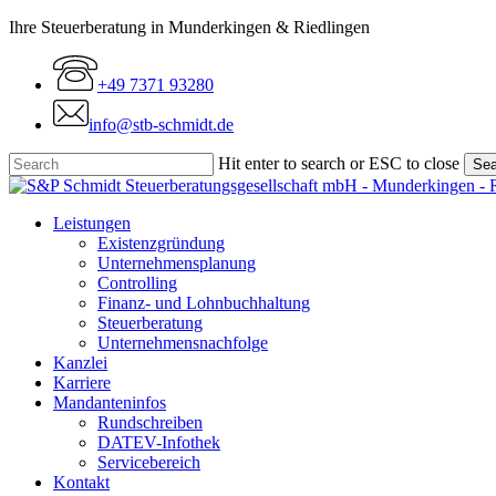
Skip
Ihre Steuerberatung in Munderkingen & Riedlingen
to
main
+49 7371 93280
content
info@stb-schmidt.de
Hit enter to search or ESC to close
Sea
Close
Search
Menu
Leistungen
Existenzgründung
Unternehmensplanung
Controlling
Finanz- und Lohnbuchhaltung
Steuerberatung
Unternehmensnachfolge
Kanzlei
Karriere
Mandanteninfos
Rundschreiben
DATEV-Infothek
Servicebereich
Kontakt